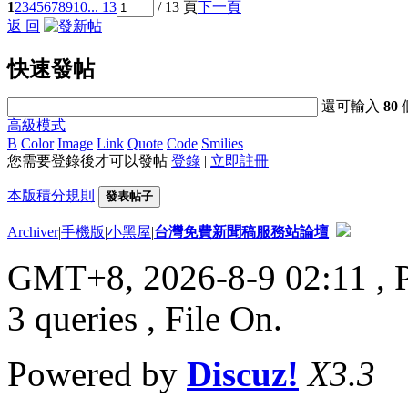
1
2
3
4
5
6
7
8
9
10
... 13
/ 13 頁
下一頁
返 回
快速發帖
還可輸入
80
高級模式
B
Color
Image
Link
Quote
Code
Smilies
您需要登錄後才可以發帖
登錄
|
立即註冊
本版積分規則
發表帖子
Archiver
|
手機版
|
小黑屋
|
台灣免費新聞稿服務站論壇
GMT+8, 2026-8-9 02:11
, 
3 queries , File On.
Powered by
Discuz!
X3.3