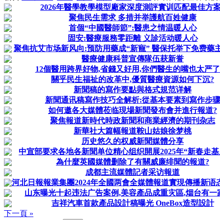
2026年醫學教學模型廠家深度測評實训匹配最佳方案
聚焦民生需求 多措并举護航百姓健康
首個“中國醫師節”:醫患之情温暖人心
固安:醫療服務零距離 义診活动暖人心
聚焦抗艾市场新风向:预防用藥成“新寵” 醫保托举下免费藥主导
醫療健康科普宣傳隊伍获新誉
12個醫用跨界好物,省錢又好用,你們醫生的嘴也太严了
關乎民生福祉的改革中,優質醫療資源如何下沉?
新聞稿的寫作要點與格式規范详解
新聞通讯稿寫作技巧全解析:從基本要素到寫作步
如何邀各大媒體莅临現場新聞發布會并進行報道?
聚焦報道新時代時政新聞和商業經濟的期刊杂志
新華社大篇幅報道鞍山姑娘徐梦桃
历史悠久的权威新聞媒體分享
中宣部要求各地各新聞单位精心组织開展2025年“新春走基
為什麼英國媒體删除了有關威廉绯聞的報道?
成都主流媒體記者采访報道
河北日報報業集團2024年全國两會全媒體報道實現傳播新语态、
山东曝光十起违法广告案例,美容產品成重灾區,烟台有一
吉祥汽車首款產品設計稿曝光 OneBox造型設計
下一頁 »