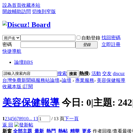
設為首頁
收藏本站
開啟輔助訪問
切換到窄版
找回密碼
自動登錄
密碼
立即註冊
登錄
快捷導航
論壇
BBS
搜索
熱搜:
活動
交友
discuz
搜索
台灣免費新聞稿服務站論壇
»
論壇
›
專業服務
›
美容保健報導
收藏本版
|
訂閱
美容保健報導
今日:
0
|
主題:
242
1
2
3
4
5
6
7
8
9
10
... 13
/ 13 頁
下一頁
返 回
新窗
全部主題
最新
熱門
熱帖
精華
更多
作者
回復/查看
最後