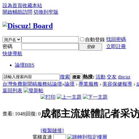
設為首頁
收藏本站
開啟輔助訪問
切換到窄版
找回密碼
自動登錄
密碼
立即註冊
登錄
快捷導航
論壇
BBS
搜索
熱搜:
活動
交友
discuz
搜索
台灣免費新聞稿服務站論壇
»
論壇
›
專業服務
›
美容保健報導
›
返回列表
成都主流媒體記者采
查看:
1048
|
回復:
0
[複製鏈接]
電梯直達