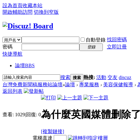
設為首頁
收藏本站
開啟輔助訪問
切換到窄版
找回密碼
自動登錄
密碼
立即註冊
登錄
快捷導航
論壇
BBS
搜索
熱搜:
活動
交友
discuz
搜索
台灣免費新聞稿服務站論壇
»
論壇
›
專業服務
›
美容保健報導
›
返回列表
為什麼英國媒體删除了
查看:
1029
|
回復:
0
[複製鏈接]
電梯直達