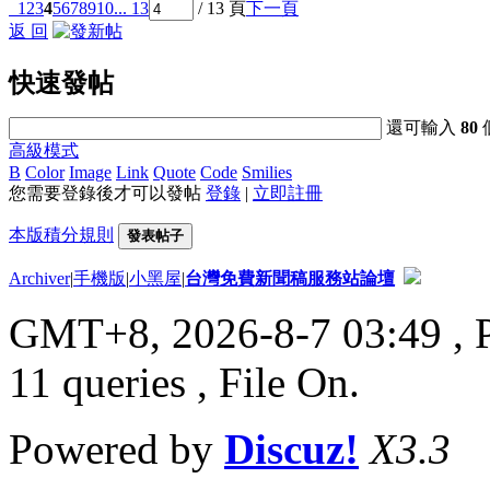
1
2
3
4
5
6
7
8
9
10
... 13
/ 13 頁
下一頁
返 回
快速發帖
還可輸入
80
高級模式
B
Color
Image
Link
Quote
Code
Smilies
您需要登錄後才可以發帖
登錄
|
立即註冊
本版積分規則
發表帖子
Archiver
|
手機版
|
小黑屋
|
台灣免費新聞稿服務站論壇
GMT+8, 2026-8-7 03:49
, 
11 queries , File On.
Powered by
Discuz!
X3.3