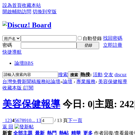
設為首頁
收藏本站
開啟輔助訪問
切換到窄版
找回密碼
自動登錄
密碼
立即註冊
登錄
快捷導航
論壇
BBS
搜索
熱搜:
活動
交友
discuz
搜索
台灣免費新聞稿服務站論壇
»
論壇
›
專業服務
›
美容保健報導
收藏本版
|
訂閱
美容保健報導
今日:
0
|
主題:
242
1
2
3
4
5
6
7
8
9
10
... 13
/ 13 頁
下一頁
返 回
新窗
全部主題
最新
熱門
熱帖
精華
更多
作者
回復/查看
最後