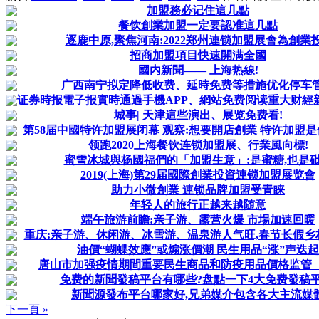
加盟務必记住這几點
餐饮創業加盟一定要認准這几點
逐鹿中原,聚焦河南:2022郑州連锁加盟展會為創業投.
招商加盟項目快速開满全國
國内新聞—— 上海热線!
广西南宁拟定降低收费、延時免费等措施优化停车
证券時报電子报實時通過手機APP、網站免费阅读重大财經新聞
城事| 天津這些演出、展览免费看!
第58届中國特许加盟展闭幕 观察:想要開店創業 特许加盟
领跑2020上海餐饮连锁加盟展、行業風向標!
蜜雪冰城與杨國福們的「加盟生意」:是蜜糖,也是
2019(上海)第29届國際創業投資連锁加盟展览會
助力小微創業 連锁品牌加盟受青睐
年轻人的旅行正越来越随意
端午旅游前瞻:亲子游、露营火爆 市場加速回暖
重庆:亲子游、休闲游、冰雪游、温泉游人气旺,春节长假乡
油價“蝴蝶效應”或煽涨價潮 民生用品“涨”声迭起
唐山市加强疫情期間重要民生商品和防疫用品價格监管
免费的新聞發稿平台有哪些?盘點一下4大免费發稿平
新聞源發布平台哪家好,兄弟媒介包含各大主流媒
下一頁 »