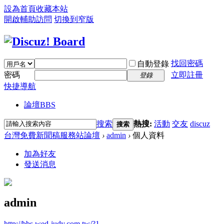
設為首頁
收藏本站
開啟輔助訪問
切換到窄版
找回密碼
自動登錄
密碼
立即註冊
登錄
快捷導航
論壇
BBS
搜索
熱搜:
活動
交友
discuz
搜索
台灣免費新聞稿服務站論壇
›
admin
›
個人資料
加為好友
發送消息
admin
http://bbs.wed-judy.com.tw/?1