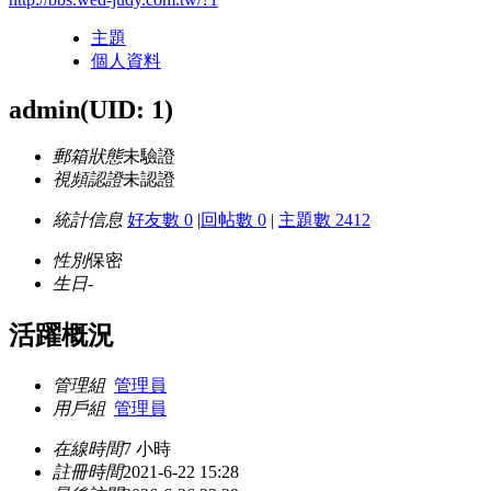
主題
個人資料
admin
(UID: 1)
郵箱狀態
未驗證
視頻認證
未認證
統計信息
好友數 0
|
回帖數 0
|
主題數 2412
性別
保密
生日
-
活躍概況
管理組
管理員
用戶組
管理員
在線時間
7 小時
註冊時間
2021-6-22 15:28