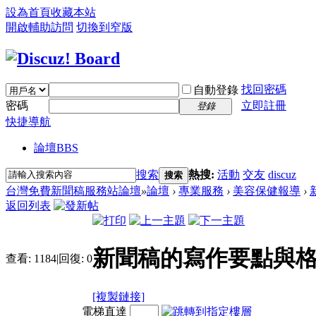
設為首頁
收藏本站
開啟輔助訪問
切換到窄版
找回密碼
自動登錄
密碼
立即註冊
登錄
快捷導航
論壇
BBS
搜索
熱搜:
活動
交友
discuz
搜索
台灣免費新聞稿服務站論壇
»
論壇
›
專業服務
›
美容保健報導
›
返回列表
新聞稿的寫作要點與
查看:
1184
|
回復:
0
[複製鏈接]
電梯直達