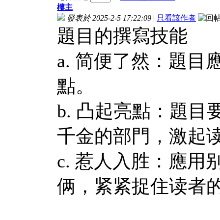
樓主
發表於 2025-2-5 17:22:09
|
只看該作者
題目的撰寫技能
a. 简便了然：題
點。
b. 凸起亮點：題
千金的部門，激起
c. 惹人入胜：應
俩，紧紧捉住读者