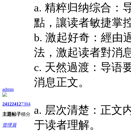
a. 精粹归纳综合
點，讓读者敏捷掌
b. 激起好奇：經
法，激起读者對消
c. 天然過渡：导
消息正文。
admin
2412
2412
7304
a. 层次清楚：正
主題
帖子
積分
于读者理解。
管理員