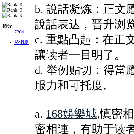
b. 說話凝炼：正
說話表达，晋升浏
積分
7304
c. 重點凸起：在
發消息
讓读者一目明了。
d. 举例贴切：得
服力和可托度。
a.
168娛樂城
,慎密
密相連，有助于读