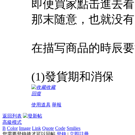
即便買家點击進去看
那末随意，也就没有
在描写商品的時辰要
(1)發貨期和消保
收藏
回復
使用道具
舉報
返回列表
高級模式
B
Color
Image
Link
Quote
Code
Smilies
您需要登錄後才可以回帖
登錄
|
立即註冊