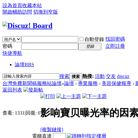
設為首頁
收藏本站
開啟輔助訪問
切換到窄版
找回密碼
自動登錄
密碼
立即註冊
登錄
快捷導航
論壇
BBS
搜索
熱搜:
活動
交友
discuz
搜索
台灣免費新聞稿服務站論壇
»
論壇
›
專業服務
›
美容保健報導
›
返回列表
影响寶贝曝光率的因素
查看:
1331
|
回復:
0
[複製鏈接]
電梯直達