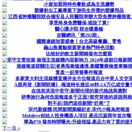
小資加盟與特色餐飲成為主流趨勢
塑膠射出工廠專業下游民生所需的塑膠用品
江西省肿瘤醫院联合德安县人民醫院举辦大型免费肿瘤筛查
享受终身免费醫保,谁說了算?
醫心護夕阳 联合暖桑榆
吉醫網讯「第292期」
國際連鎖加盟盛會丨台北高級餐廳、零售
龜山島賞鯨探索更多熱門特色活動
比较好的軟文新聞稿發布怎麼寫
坚守主责担當 做强主流媒體内容影响力 2024年成都日報新
港媒報道获關注!記者勇闯泰缅邊境,泰國警察檢查車辆
复盘一起突發事件報道
多家意大利主流媒體直播并全方位報道总台中意人文交
A股再登《新聞联播》,報道時长接近40秒,2.6万亿成交量
在信息洪流中坚守:新聞伦理的當代挑战與應對
研學旅行為何负面報道多于正面?探究背後的原因與
對不起!我們這些新聞“烂尾”了
宋代新媒體,民間新聞業崛起史,宋代小報為您報道
Mobileye创始人投身機器人項目 產品沉寂两年首次曝
華為P70 發布時間曝光:升级很猛,產品力有了質的提
下一頁 »