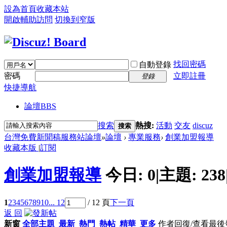
設為首頁
收藏本站
開啟輔助訪問
切換到窄版
找回密碼
自動登錄
密碼
立即註冊
登錄
快捷導航
論壇
BBS
搜索
熱搜:
活動
交友
discuz
搜索
台灣免費新聞稿服務站論壇
»
論壇
›
專業服務
›
創業加盟報導
收藏本版
|
訂閱
創業加盟報導
今日:
0
|
主題:
238
1
2
3
4
5
6
7
8
9
10
... 12
/ 12 頁
下一頁
返 回
新窗
全部主題
最新
熱門
熱帖
精華
更多
作者
回復/查看
最後