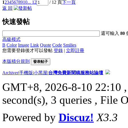
1
2
3
4
5
6
7
8
9
10
... 12
/ 12 頁
下一頁
返 回
快速發帖
還可輸入
80
高級模式
B
Color
Image
Link
Quote
Code
Smilies
您需要登錄後才可以發帖
登錄
|
立即註冊
本版積分規則
發表帖子
Archiver
|
手機版
|
小黑屋
|
台灣免費新聞稿服務站論壇
GMT+8, 2026-8-10 22:10
,
second(s), 3 queries , File 
Powered by
Discuz!
X3.3