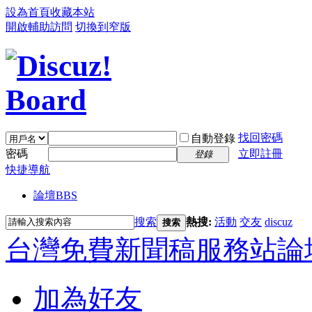
設為首頁
收藏本站
開啟輔助訪問
切換到窄版
找回密碼
自動登錄
密碼
立即註冊
登錄
快捷導航
論壇
BBS
搜索
熱搜:
活動
交友
discuz
搜索
台灣免費新聞稿服務站論
加為好友