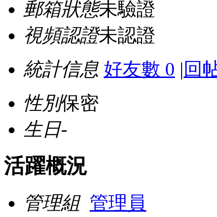
郵箱狀態
未驗證
視頻認證
未認證
統計信息
好友數 0
|
回帖
性別
保密
生日
-
活躍概況
管理組
管理員