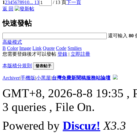
1
2
3
4
5
6
7
8
9
10
... 13
/ 13 頁
下一頁
返 回
快速發帖
還可輸入
80
高級模式
B
Color
Image
Link
Quote
Code
Smilies
您需要登錄後才可以發帖
登錄
|
立即註冊
本版積分規則
發表帖子
Archiver
|
手機版
|
小黑屋
|
台灣免費新聞稿服務站論壇
GMT+8, 2026-8-8 19:35
, 
3 queries , File On.
Powered by
Discuz!
X3.3