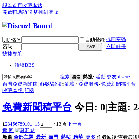
設為首頁
收藏本站
開啟輔助訪問
切換到窄版
找回密碼
自動登錄
密碼
立即註冊
登錄
快捷導航
論壇
BBS
搜索
熱搜:
活動
交友
discuz
搜索
台灣免費新聞稿服務站論壇
»
論壇
›
免費服務
›
免費新聞稿平台
收藏本版
|
訂閱
免費新聞稿平台
今日:
0
|
主題:
2
1
2
3
4
5
6
7
8
9
10
... 13
/ 13 頁
下一頁
返 回
新窗
全部主題
最新
熱門
熱帖
精華
更多
作者
回復/查看
最後