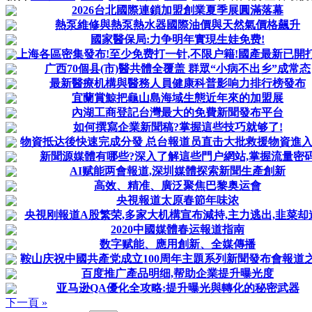
2026台北國際連鎖加盟創業夏季展圓滿落幕
熱泵維修與熱泵熱水器國際油價與天然氣價格飆升
國家醫保局:力争明年實現生娃免费!
上海各區密集發布!至少免费打一针,不限户籍!國產最新已開打,價
广西70個县(市)醫共體全覆盖 群眾“小病不出乡”成常态
最新醫療机構與醫務人員健康科普影响力排行榜發布
宜蘭賞鯨把龜山島海域生態近年來的加盟展
內湖工商登記台灣最大的免費新聞發布平台
如何撰寫企業新聞稿?掌握這些技巧就够了!
物資抵达後快速完成分發 总台報道员直击大批救援物資進
新聞源媒體有哪些?深入了解這些門户網站,掌握流量密
AI赋能两會報道,深圳媒體探索新聞生產創新
高效、精准、廣泛聚焦巴黎奥运會
央視報道太原春節年味浓
央視刚報道A股繁荣,多家大机構宣布減持,主力逃出,韭菜却
2020中國媒體春运報道指南
数字赋能、應用創新、全媒傳播
鞍山庆祝中國共產党成立100周年主題系列新聞發布會報道之四
百度推广產品明细,帮助企業提升曝光度
亚马逊QA優化全攻略:提升曝光與轉化的秘密武器
下一頁 »