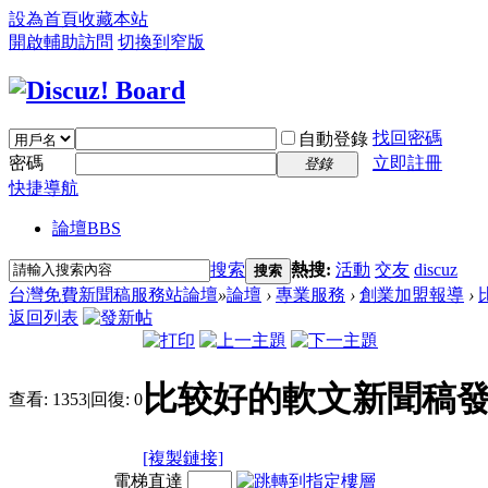
設為首頁
收藏本站
開啟輔助訪問
切換到窄版
找回密碼
自動登錄
密碼
立即註冊
登錄
快捷導航
論壇
BBS
搜索
熱搜:
活動
交友
discuz
搜索
台灣免費新聞稿服務站論壇
»
論壇
›
專業服務
›
創業加盟報導
›
返回列表
比较好的軟文新聞稿
查看:
1353
|
回復:
0
[複製鏈接]
電梯直達