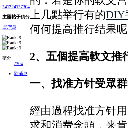
2412
2412
7304
上几點举行有的
DI
主題
帖子
積分
何何提高推行结果呢
管理員
2、五個提高軟文推
積分
7304
發消息
一、找准方针受眾群
經由過程找准方针用
求和消费念頭，来肯