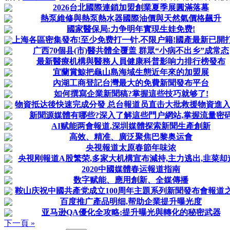
2026台北國際連鎖加盟創業夏季展圓滿落幕
熱泵維修與熱泵熱水器國際油價與天然氣價格飆升
國家醫保局:力争明年實現生娃免费!
上海各區密集發布!至少免费打一针,不限户籍!國產最新已開打,價
广西70個县(市)醫共體全覆盖 群眾“小病不出乡”成常态
最新醫療机構與醫務人員健康科普影响力排行榜發布
宜蘭賞鯨把龜山島海域生態近年來的加盟展
內湖工商登記台灣最大的免費新聞發布平台
如何撰寫企業新聞稿?掌握這些技巧就够了!
物資抵达後快速完成分發 总台報道员直击大批救援物資進
新聞源媒體有哪些?深入了解這些門户網站,掌握流量密
AI赋能两會報道,深圳媒體探索新聞生產創新
高效、精准、廣泛聚焦巴黎奥运會
央視報道太原春節年味浓
央視刚報道A股繁荣,多家大机構宣布減持,主力逃出,韭菜却
2020中國媒體春运報道指南
数字赋能、應用創新、全媒傳播
鞍山庆祝中國共產党成立100周年主題系列新聞發布會報道之四
百度推广產品明细,帮助企業提升曝光度
亚马逊QA優化全攻略:提升曝光與轉化的秘密武器
下一頁 »