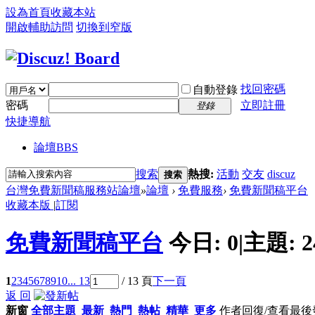
設為首頁
收藏本站
開啟輔助訪問
切換到窄版
找回密碼
自動登錄
密碼
立即註冊
登錄
快捷導航
論壇
BBS
搜索
熱搜:
活動
交友
discuz
搜索
台灣免費新聞稿服務站論壇
»
論壇
›
免費服務
›
免費新聞稿平台
收藏本版
|
訂閱
免費新聞稿平台
今日:
0
|
主題:
2
1
2
3
4
5
6
7
8
9
10
... 13
/ 13 頁
下一頁
返 回
新窗
全部主題
最新
熱門
熱帖
精華
更多
作者
回復/查看
最後