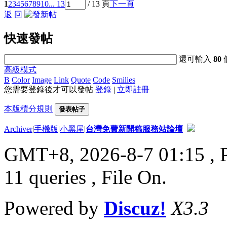
1
2
3
4
5
6
7
8
9
10
... 13
/ 13 頁
下一頁
返 回
快速發帖
還可輸入
80
高級模式
B
Color
Image
Link
Quote
Code
Smilies
您需要登錄後才可以發帖
登錄
|
立即註冊
本版積分規則
發表帖子
Archiver
|
手機版
|
小黑屋
|
台灣免費新聞稿服務站論壇
GMT+8, 2026-8-7 01:15
, 
11 queries , File On.
Powered by
Discuz!
X3.3