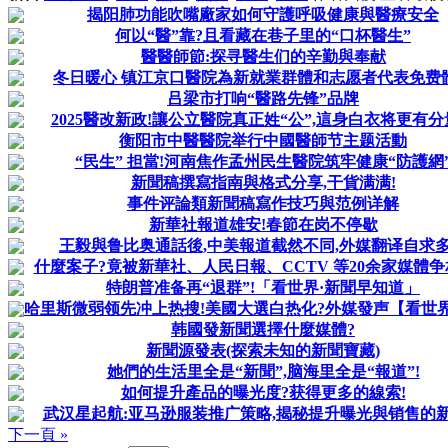
揭阳肺功能吹嘴廠家如何守護呼吸健康與醫療安全
何以“醫”靠?且看藏在巷子里的“口杯醫生”
醫醫師節:探寻醫生们的辛勤與奉献
冬日暖心 镇江京口醫院為新就業群體和志愿者代表免费
吕梁市打响“醫路先锋”品牌
2025醫改新政!讓公立醫院真正姓“公”,這身白衣将更有
衡阳市中醫醫院举行中國醫師节主题活動
“民生” 担當!河南焦作孟州民生醫院筑牢健康“防護網
新聞稿撰寫指南與格式分享,干貨满满!
事件评論類新聞稿寫作技巧與范例详解
新華社報道雄安!春節在岗不停歇
王毅與鲁比奥通話後,中美報道截然不同,外媒翻译自求
什麼案子?竟被新華社、人民日報、CCTV 等20余家媒體
特朗普准备再“退群”!「看世界·新聞早知道」
哈里斯微弱领先冲上热搜!美國大選白热化?外媒發声【看世界·新
韩國發新聞選擇什麼媒體?
新聞源發表(探索未知的新聞寶藏)
她們的生活里全是“新聞”,脑海里全是“報道”!
如何提升產品的曝光度?获得更多的線索!
武汉星起航:亚马逊服装推广策略,揭秘提升曝光與销售的
下一頁 »