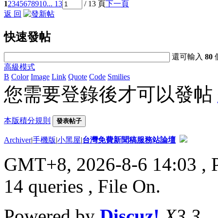
1
2
3
4
5
6
7
8
9
10
... 13
/ 13 頁
下一頁
返 回
快速發帖
還可輸入
80
高級模式
B
Color
Image
Link
Quote
Code
Smilies
您需要登錄後才可以發帖
本版積分規則
發表帖子
Archiver
|
手機版
|
小黑屋
|
台灣免費新聞稿服務站論壇
GMT+8, 2026-8-6 14:03
, 
14 queries , File On.
Powered by
Discuz!
X3.3