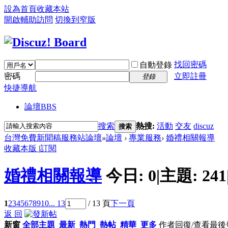
設為首頁
收藏本站
開啟輔助訪問
切換到窄版
找回密碼
自動登錄
密碼
立即註冊
登錄
快捷導航
論壇
BBS
搜索
熱搜:
活動
交友
discuz
搜索
台灣免費新聞稿服務站論壇
»
論壇
›
專業服務
›
婚禮相關報導
收藏本版
|
訂閱
婚禮相關報導
今日:
0
|
主題:
241
1
2
3
4
5
6
7
8
9
10
... 13
/ 13 頁
下一頁
返 回
新窗
全部主題
最新
熱門
熱帖
精華
更多
作者
回復/查看
最後