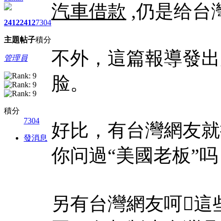
汽車借款
,仍是给台
2412
2412
7304
主題
帖子
積分
不外，這篇報導發出
管理員
脸。
積分
7304
好比，有台灣網友就
發消息
你问過“美國老板”吗
另有台灣網友呵這些