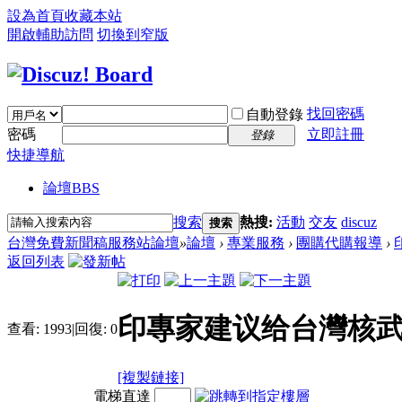
設為首頁
收藏本站
開啟輔助訪問
切換到窄版
找回密碼
自動登錄
密碼
立即註冊
登錄
快捷導航
論壇
BBS
搜索
熱搜:
活動
交友
discuz
搜索
台灣免費新聞稿服務站論壇
»
論壇
›
專業服務
›
團購代購報導
›
返回列表
印專家建议给台灣核武
查看:
1993
|
回復:
0
[複製鏈接]
電梯直達