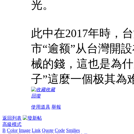
光。
此中在2017年時
市“逾额”从台灣開
械的錢，這也是為什
子”這麼一個极其為
收藏
回復
使用道具
舉報
返回列表
高級模式
B
Color
Image
Link
Quote
Code
Smilies