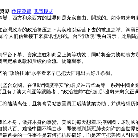
|
倒序瀏覽
|
閱讀模式
事變，西方和亲西方的世界则是充实自由、開放的。如今愈来愈
在台灣政府的政治挤压之下其实难以运营下去的被迫之举。淘寶
，如今人们估量接下来腾讯也够戗。台“行政院”明白暗示，此后
封闭平台下单、賣家進驻和商品上架等功效，同時将全力协助賣
费者定单退款和后续的金流、物流辦事。
的“政治挂帅”水平看来早已把大陆甩出去好几条街。
利坚合众國。在借助“國度平安”的名义冲击华為等一系列中國企
而且有了澳大利亚等跟随者，“政治挂帅”在他们那邊愈来愈义正
員工将陆续离任，且将會妥帖放置員工后续就業协助，并供给經
成长本身，做好本身的事變。美國则每天想着压抑别國，坏别國
自损八百。难怪中國不竭進步，即便碰到新冠肺炎如许的全世界
年最首要的一件事不是若何把抗疫搞好，而是若何把美國人對疫