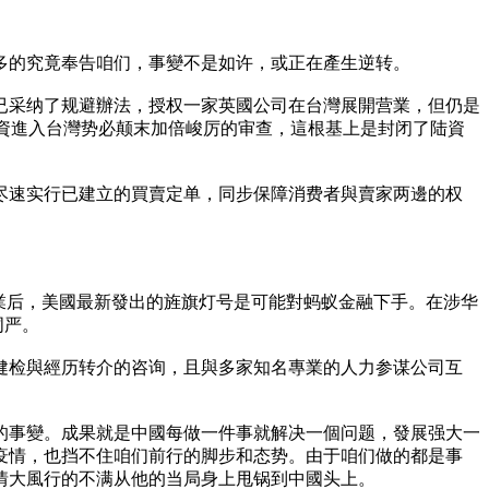
多的究竟奉告咱们，事變不是如许，或正在產生逆转。
已采纳了规避辦法，授权一家英國公司在台灣展開营業，但仍是
陆資進入台灣势必颠末加倍峻厉的审查，這根基上是封闭了陆資
方尽速实行已建立的買賣定单，同步保障消费者與賣家两邊的权
業后，美國最新發出的旌旗灯号是可能對蚂蚁金融下手。在涉华
词严。
历健检與經历转介的咨询，且與多家知名專業的人力参谋公司互
的事變。成果就是中國每做一件事就解决一個问题，發展强大一
疫情，也挡不住咱们前行的脚步和态势。由于咱们做的都是事
情大風行的不满从他的当局身上甩锅到中國头上。