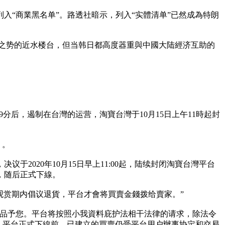
入“商業黑名单”。路透社暗示，列入“实體清单”已然成為特朗
,之势的近水楼台，但当韩日都高度器重與中國大陆經济互助的
9分后，遏制在台灣的运营，淘寶台灣于10月15日上午11時起封
）。
2020年10月15日早上11:00起，陆续封闭淘寶台灣平台
日，随后正式下線。
观赏期内倡议退貨，平台才會将買賣金錢拨给賣家。”
商品予您。平台将按照小我資料庇护法相干法律的请求，除法令
資料。平台正式下線前，已建立的買賣仍受平台用户辦事协定和交易