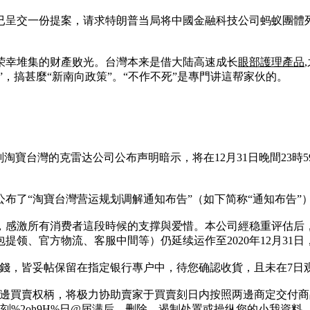
已呈交一份提案，请求特朗普当局将中國金融科技公司蚂蚁團體列
荣幸堆集的财產败光。台灣本来是借大陆高速成长
眼部護理產品
”，搞甚麼“新南向政策”。“不作不死”是專門讲這帮家伙的。
划淘寶台灣的克雷达公司公布声明暗示，将在12月31日晚間23時5
公布了“淘寶台灣营运规划调解通知布告”（如下简称“通知布告”
激所有消费者這段時候的支撑與爱惜。本公司經稳重评估后，决议于
领、官方物流、客服中間等）仍延续运作至2020年12月31
金錢，皆妥帖保留在指定银行專户中，待您确認收貨，且未在7日
两邊買賣权柄，将极力协助賣家于買賣刻日内按照两邊商定交付
散或刻%2oh9H%日@届满后，删除、遏制处置或操纵您的小我