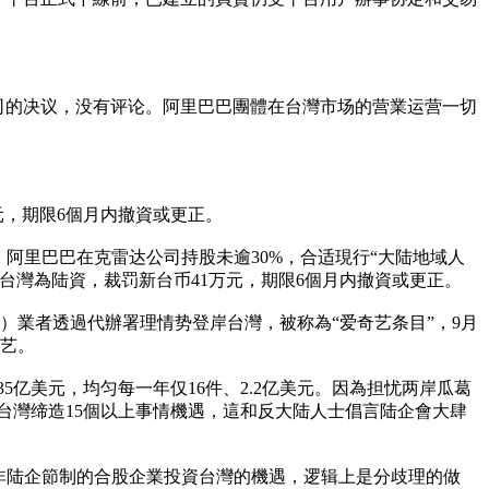
公司的决议，没有评论。阿里巴巴團體在台灣市场的营業运营一切
元，期限6個月内撤資或更正。
阿里巴巴在克雷达公司持股未逾30%，合适現行“大陆地域人
台灣為陆資，裁罚新台币41万元，期限6個月内撤資或更正。
媒體）業者透過代辦署理情势登岸台灣，被称為“爱奇艺条目”，9月
奇艺。
35亿美元，均匀每一年仅16件、2.2亿美元。因為担忧两岸瓜葛
台灣缔造15個以上事情機遇，這和反大陆人士倡言陆企會大肆
非陆企節制的合股企業投資台灣的機遇，逻辑上是分歧理的做