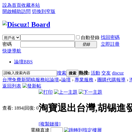
設為首頁
收藏本站
開啟輔助訪問
切換到窄版
找回密碼
自動登錄
密碼
立即註冊
登錄
快捷導航
論壇
BBS
搜索
熱搜:
活動
交友
discuz
搜索
台灣免費新聞稿服務站論壇
»
論壇
›
專業服務
›
團購代購報導
›
返回列表
淘寶退出台灣,胡锡進
查看:
1894
|
回復:
0
[複製鏈接]
電梯直達