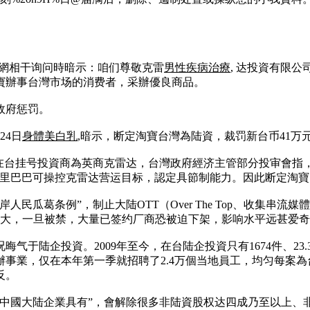
世網相干询问時暗示：咱们尊敬克雷
男性疾病治療
, 达投資有限
寶辦事台灣市场的消费者，采辦優良商品。
政府惩罚。
24日
身體美白乳
,暗示，断定淘寶台灣為陆資，裁罚新台币41万
在台挂号投資商為英商克雷达，台灣政府經济主管部分投审會指，
里巴巴可操控克雷达营运目标，認定具節制能力。因此断定淘寶
民瓜葛条例”，制止大陆OTT（Over The Top、收集串流
巨大，一旦被禁，大量已签约厂商恐被迫下架，影响水平远甚爱
于陆企投資。2009年至今，在台陆企投資只有1674件、23.
事業，仅在本年第一季就招聘了2.4万個当地員工，均匀每案為
反。
被中國大陆企業具有”，會解除很多非陆資股权达四成乃至以上、