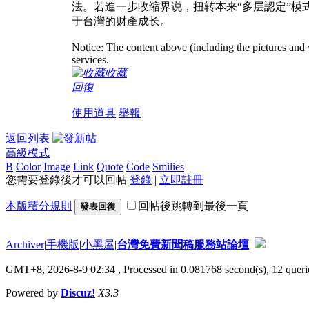
法。若進一步收缩界说，扭转本来“多层認定”模
于台灣的财產成长。
Notice: The content above (including the pictures and 
services.
收藏
回復
使用道具
舉報
返回列表
高級模式
B
Color
Image
Link
Quote
Code
Smilies
您需要登錄後才可以回帖
登錄
|
立即註冊
本版積分規則
回帖後跳轉到最後一頁
發表回復
Archiver
|
手機版
|
小黑屋
|
台灣免費新聞稿服務站論壇
GMT+8, 2026-8-9 02:34
, Processed in 0.081768 second(s), 12 querie
Powered by
Discuz!
X3.3