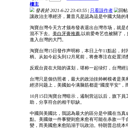
樓主
發表於 2021-6-22 23:43:55
|
只看該作者
讓政治主導經济，曩昔凡是認為這是中國大陆的
淘寶台灣今天方才颁布發表退出台灣市场，就是
混不下去。
美白牙膏推薦
,以前爱奇艺也被關了
進入台灣的大門。
淘寶台灣15日發作声明称，本日上午11點起，
柄。从如今起头到12月尾前，将會專注在处置消
反观台資在大陆的谋划，堪称一起绿灯，台灣經济
台灣只是個仿照者，最大的政治挂帅树模者是美
經济问题上，美國如今满脑筋都是“國度平安”，
10月15日淘寶台灣暗示，遏制营运以后，旗下
助，分享符合的相干职缺。
中國與美國比，我認為最大的區分是中國在当真
點。美國做一件事變则愈来愈有可能在杀敌一千
變，而美國愈来愈陷溺于玩政治。特朗普总统本