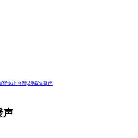
淘寶退出台灣,胡锡進發声
發声