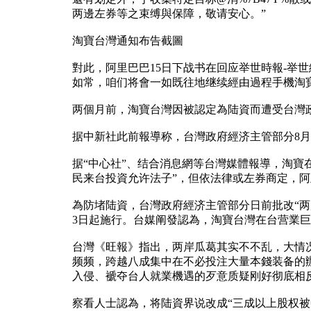
两邊左券等之束缚與保障，敬请安心。”
淘寶台灣通知布告截圖
對此，阿里巴巴15日下战书在回应举世時報-举
如常，咱们将會一如既往地继续經由過程手機淘
两個月前，淘寶台灣因被認定為陆資而遭受台灣
据中新社此前報導称，台灣政府經济主管部分8月
据“中心社”、结合消息網等台灣媒體報導，淘寶
民来台投資允许法子”，但依法律或左券商定，阿
為防堵陆資，台灣政府經济主管部分日前批改“两岸人
3日起施行。台媒阐發認為，淘寶台灣在台营業
台灣《旺報》指出，两岸瓜葛其实不不乱，大情况晦气
频频，跨越八成集中在不必投注大量本錢装备的辦
入侵、褫夺台人就業機遇的歹意质疑刚好彻底相
察看人士認為，将陆資界说改成“三成以上股权