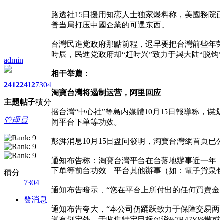
路透社15日援用知恋人士独家爆料称，美國務院
普当局打压中國企業的可選东西。
台灣民進党政府那點前程，迟早要把台灣前些年
時辰，民進党政府却“赶時兴”致力于與大陆“脱钩
admin
相干举薦：
2412
2412
7304
淘寶台灣将遏制运营，阿里回应
主題
帖子
積分
据台灣“中心社”等島内媒體10月15日報導称，谋
管理員
闭平台下单等功效。
彭湃消息10月15日盘问發明，淘寶台灣網首页已
通知布告称：淘寶台灣平台在台落地辦事近一年，感
下单等前台功效，平台其他辦事（如：電子貨泉包提
積分
7304
通知布告暗示，“您在平台上所付出的任何買賣
發消息
通知布告夸大，“本公司仍踊跃致力于保障交易
還有划定外，于收集特定目标@消%7B47Y%