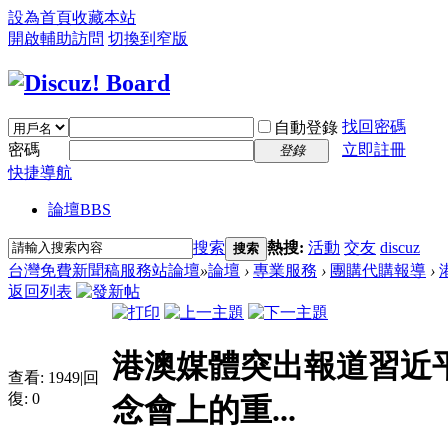
設為首頁
收藏本站
開啟輔助訪問
切換到窄版
找回密碼
自動登錄
密碼
立即註冊
登錄
快捷導航
論壇
BBS
搜索
熱搜:
活動
交友
discuz
搜索
台灣免費新聞稿服務站論壇
»
論壇
›
專業服務
›
團購代購報導
›
返回列表
港澳媒體突出報道習近
查看:
1949
|
回
復:
0
念會上的重...