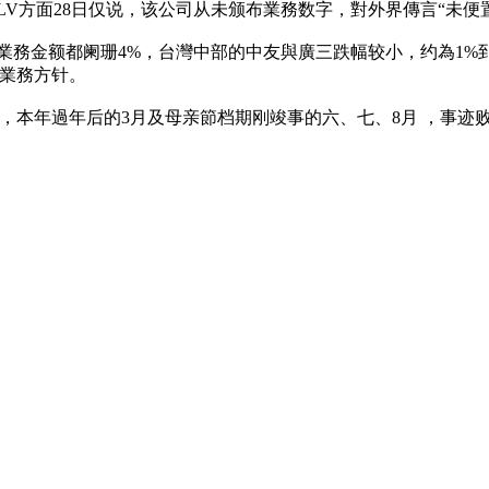
LV方面28日仅说，该公司从未颁布業務数字，對外界傳言“未便
貨業務金额都阑珊4%，台灣中部的中友與廣三跌幅较小，约為1%
業務方针。
本年過年后的3月及母亲節档期刚竣事的六、七、8月 ，事迹败