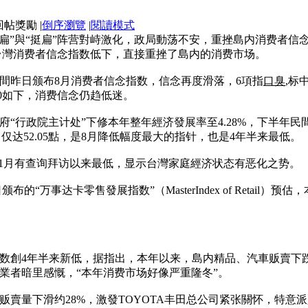
|
倒序瀏覽
|
閱讀模式
扁”與“挺扁”阵营對峙激化，政局動荡不安，重挫島内消费者信念
同時，台灣消费者信念指数低下，直接重挫了島内的消费市场。
間昨日颁布8月消费者信念指数，信念再度滑落，6項指
口臭
,标
00如下，消费信念仍趋低迷。
“行政院主计处”下修本年整年經济發展率至4.28%，下半年
，仅达52.05點，是8月降低幅度最大的指针，也是4年半来最低。
1年1月有查询拜访以来最低，显示台灣家庭經济状态有恶化之势。
颁布的“万事达卡零售發展指数”（MasterIndex of Reta
。
数創4年半来新低，据指出，本年以来，島内精品、汽車贩賣下
業者暗里感慨，“本年消费市场好像严重隆冬”。
車贩賣量下滑约28%，激發TOYOTA丰田总公司紧张關怀，特意