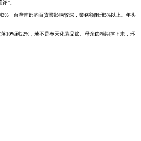
置评”。
到3%；台灣南部的百貨業影响较深，業務额阑珊5%以上。年头
落10%到22%，若不是春天化装品節、母亲節档期撑下来，环