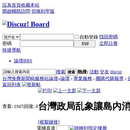
設為首頁
收藏本站
開啟輔助訪問
切換到窄版
找回密碼
自動登錄
密碼
立即註冊
登錄
快捷導航
論壇
BBS
搜索
熱搜:
活動
交友
discuz
搜索
台灣免費新聞稿服務站論壇
»
論壇
›
專業服務
›
團購代購報導
›
返回列表
台灣政局乱象讓島内消
查看:
1947
|
回復:
0
[複製鏈接]
電梯直達