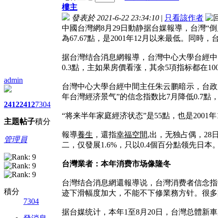
樓主
發表於 2021-6-22 23:34:10
|
只看該作者
中國台灣網8月29日動静据台媒報導，台灣“倒
為67.67點，是2001年12月以来最低。
据台灣结合消息網報導，台灣中心大學台經中
0.3點，主如果房價看涨，其余5項指标都在1
admin
台灣中心大學台經中間主任朱云鹏暗示，台政府
年台灣經济景气”的信念指数比7月降低0.7點
2412
2412
7304
“将来半年家庭經济状态”是55點，也是200
主題
帖子
積分
報導
養生
，還指
幸福空間
,出，无独占偶，28日
管理員
二，仅發展1.6%，只以0.4個百分點领先日本
台灣業者：本年消费市场像隆冬
台灣结合消息網還報導说，台灣消费者信念指
積分
迹下滑幅度加大，不能不下修業務方针。很多
7304
据台媒统计，本年1至8月20日，台灣总體新