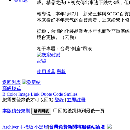
發消息
成。精品龙头LV初次傳出事迹下跌约3成，但
報導说，本年1到7月，新光三越與SOGO百
本来看好本年景气的百貨業者，近来纷繁下修
据称，台灣的化装品業者本年也面對严重磨练，
境會更惨。（云鹏）
相干專题：台灣“倒扁”風浪
收藏
回復
使用道具
舉報
返回列表
高級模式
B
Color
Image
Link
Quote
Code
Smilies
您需要登錄後才可以回帖
登錄
|
立即註冊
本版積分規則
回帖後跳轉到最後一頁
發表回復
Archiver
|
手機版
|
小黑屋
|
台灣免費新聞稿服務站論壇