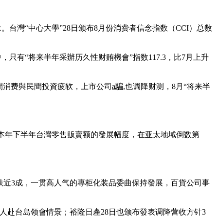
。台灣“中心大學”28日颁布8月份消费者信念指数（CCI）总数
中，只有“将来半年采辦历久性财贿機會”指数117.3，比7月上升
民間消费與民間投資疲软，上市公司
a騙
,也调降财测，8月“将来半
il）预估，本年下半年台灣零售贩賣额的發展幅度，在亚太地域倒数第
跌近3成，一贯高人气的專柜化装品委曲保持發展，百貨公司事
派人赴台島领會情景；裕隆日產28日也颁布發表调降营收方针3