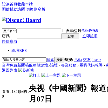
設為首頁
收藏本站
開啟輔助訪問
切換到窄版
找回密碼
自動登錄
密碼
立即註冊
登錄
快捷導航
論壇
BBS
搜索
熱搜:
活動
交友
discuz
搜索
台灣免費新聞稿服務站論壇
»
論壇
›
專業服務
›
團購代購報導
›
返回列表
央视《中國新聞》報道台
查看:
1851
|
回復:
0
月07日