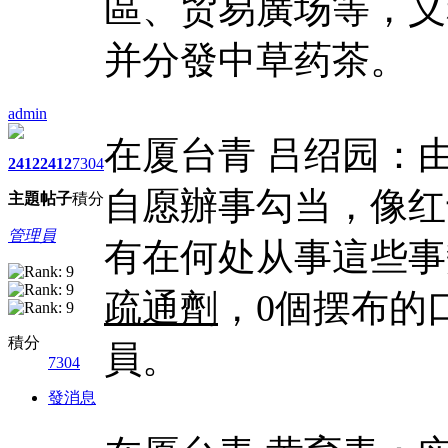
區、贸易廣场等，义
并分發中草药茶。
admin
在厦台青 吕绍园：
2412
2412
7304
自愿辦事勾当，像红
主題
帖子
積分
管理員
有在何处从事這些事
疏通劑
，0個摆布的
積分
員。
7304
發消息