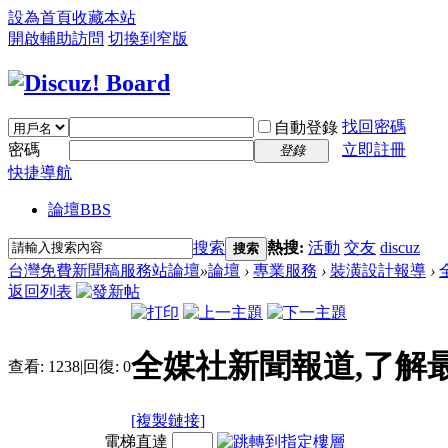
設為首頁
收藏本站
開啟輔助訪問
切換到窄版
找回密碼
自動登錄
密碼
立即註冊
登錄
快捷導航
論壇
BBS
搜索
熱搜:
活動
交友
discuz
搜索
台灣免費新聞稿服務站論壇
»
論壇
›
專業服務
›
裝潢設計報導
›
返回列表
全媒社新聞報道,了解
查看:
1238
|
回復:
0
[複製鏈接]
電梯直達