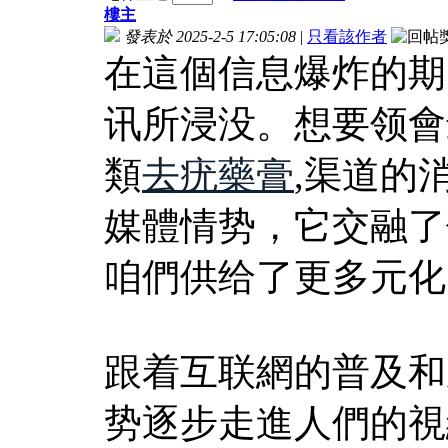
樓主
發表於 2025-2-5 17:05:08
|
只看該作者
在這個信息爆炸的期
讯所浸没。想要领會
類
去疣藥膏
,渠道的
媒體情势，它交融了
咱們供给了更多元化
跟着互联網的普及和
势逐步走進人們的視