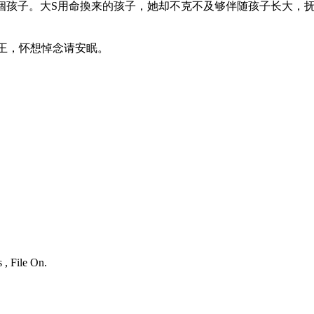
個孩子。大S用命換来的孩子，她却不克不及够伴随孩子长大，抚
王，怀想悼念请安眠。
 , File On.