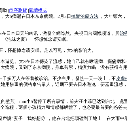
|
倒序瀏覽
|
閱讀模式
頭五，大S病逝在日本东京病院。2月3日
掉髮治療方法
,，大年頭六
大S在日本归天的凶讯，激發全網哗然。央視四台國際频道，居
治
》《泡沫之夏》，怀想悼念请安眠。
王，怀想悼念请安眠。足以可见，大S的影响力。
日本遊览。大S在日本傳染了流感，她自己就有哮喘病、癫痫病和
到大病院，又到了东京病院，舟車劳累，精疲力竭，没有获得有
一千多万人在等着被诊治。不少白叟，發热一天一晚上，不
皮膚
。她用惨重的價格奉告眾人，近期不要去日本遊览，要器重流感
人的熬煎，mm小S暂停了所有事情，前夫汪小菲已达到台北，處
的全進程，两個小孩精力和情感都解體了，也必要最首要的爸爸
發声說“妻子，我好想你”，他在台北把頭磕到了地上，在大雨中