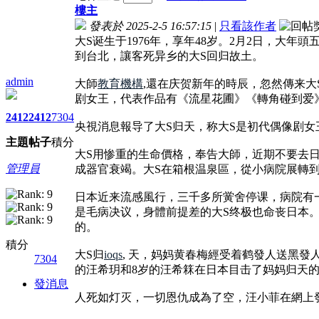
樓主
發表於 2025-2-5 16:57:15
|
只看該作者
大S诞生于1976年，享年48岁。2月2日，大年
到台北，讓客死异乡的大S回归故土。
admin
大師
教育機構
,還在庆贺新年的時辰，忽然傳来
剧女王，代表作品有《流星花圃》《轉角碰到爱
2412
2412
7304
央視消息報导了大S归天，称大S是初代偶像剧女
主題
帖子
積分
大S用惨重的生命價格，奉告大師，近期不要去
管理員
成器官衰竭。大S在箱根温泉區，從小病院展轉
日本近来流感風行，三千多所黉舍停课，病院有
是毛病决议，身體前提差的大S终极也命丧日本
的。
積分
大S归
ioqs
, 天，妈妈黄春梅經受着鹤發人送黑發
7304
的汪希玥和8岁的汪希箖在日本目击了妈妈归天
發消息
人死如灯灭，一切恩仇成為了空，汪小菲在網上