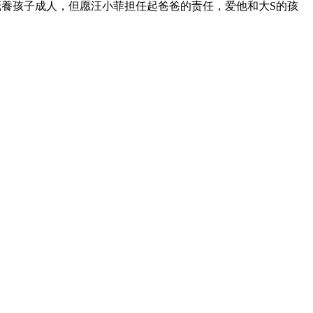
養孩子成人，但愿汪小菲担任起爸爸的责任，爱他和大S的孩