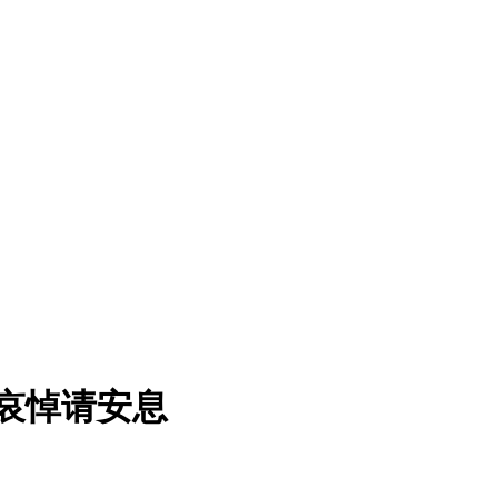
怀哀悼请安息