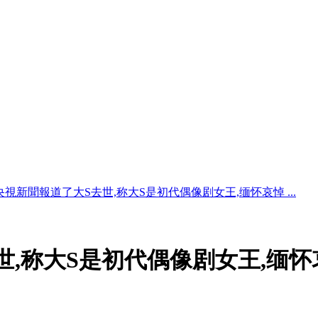
央視新聞報道了大S去世,称大S是初代偶像剧女王,缅怀哀悼 ...
世,称大S是初代偶像剧女王,缅