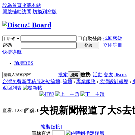
設為首頁
收藏本站
開啟輔助訪問
切換到窄版
找回密碼
自動登錄
密碼
立即註冊
登錄
快捷導航
論壇
BBS
搜索
熱搜:
活動
交友
discuz
搜索
台灣免費新聞稿服務站論壇
»
論壇
›
專業服務
›
裝潢設計報導
›
返回列表
央視新聞報道了大S去
查看:
1231
|
回復:
0
[複製鏈接]
電梯直達