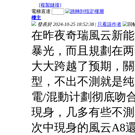
[複製鏈接]
電梯直達
樓主
發表於 2024-10-25 18:52:38
|
只看該作者
在昨夜奇瑞風云新能
暴光，而且規劃在两
大大跨越了预期，關
型，不出不測就是纯
電/混動计劃彻底吻
現身，几多有些不測
次中現身的風云A8