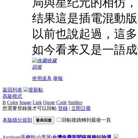
局與星纪元的相仿，
结果這是插電混動版
以前也說起過，這多
如今看来又是一語成
收藏
回復
使用道具
舉報
返回列表
高級模式
B
Color
Image
Link
Quote
Code
Smilies
您需要登錄後才可以回帖
登錄
|
立即註冊
本版積分規則
回帖後跳轉到最後一頁
發表回復
Archiver
|
手機版
|
小黑屋
|
台灣免費新聞稿服務站論壇