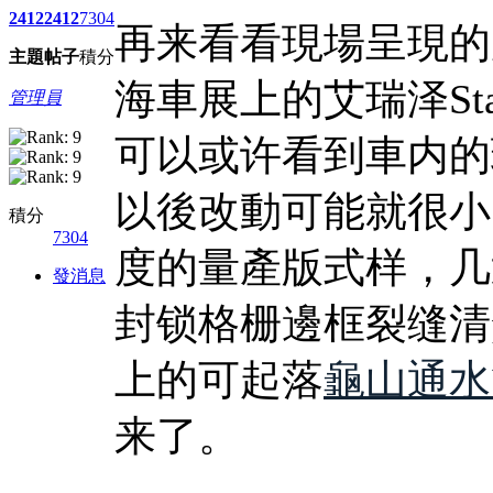
2412
2412
7304
再来看看現場呈現的
主題
帖子
積分
海車展上的艾瑞泽St
管理員
可以或许看到車内的
以後改動可能就很小
積分
7304
度的量產版式样，几
發消息
封锁格栅邊框裂缝清楚
上的可起落
龜山通水
来了。