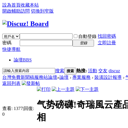
設為首頁
收藏本站
開啟輔助訪問
切換到窄版
找回密碼
自動登錄
密碼
立即註冊
登錄
快捷導航
論壇
BBS
搜索
熱搜:
活動
交友
discuz
搜索
台灣免費新聞稿服務站論壇
»
論壇
›
專業服務
›
裝潢設計報導
›
返回列表
气势磅礴!奇瑞風云產品
查看:
1377
|
回復:
0
相