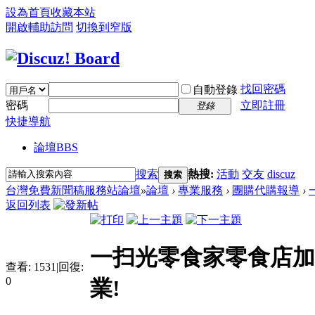
設為首頁
收藏本站
開啟輔助訪問
切換到窄版
找回密碼
自動登錄
密碼
立即註冊
登錄
快捷導航
論壇
BBS
搜索
熱搜:
活動
交友
discuz
搜索
台灣免費新聞稿服務站論壇
»
論壇
›
專業服務
›
團購代購報導
›
返回列表
一扫光零食家零食店加
查看:
1531
|
回復:
0
業!