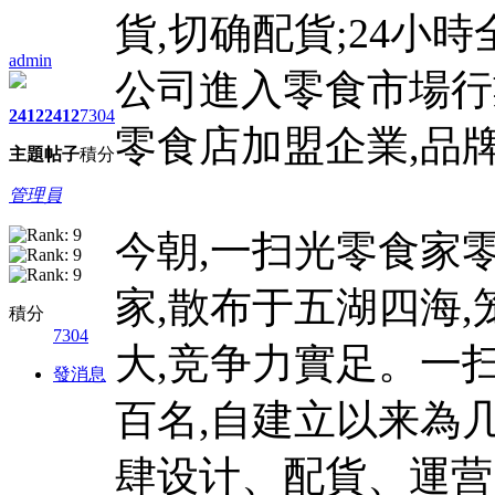
貨,切确配貨;24小
admin
公司進入零食市場行
2412
2412
7304
零食店加盟企業,品
主題
帖子
積分
管理員
今朝,一扫光零食家
家,散布于五湖四海,
積分
7304
大,竞争力實足。一
發消息
百名,自建立以来為
肆设计、配貨、運营