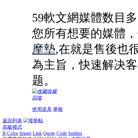
59軟文網媒體数目
您所有想要的媒體，
摩墊
,在就是售後也
為主旨，快速解决客
题。
收藏
回復
使用道具
舉報
返回列表
高級模式
B
Color
Image
Link
Quote
Code
Smilies