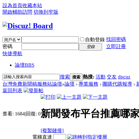
設為首頁
收藏本站
開啟輔助訪問
切換到窄版
找回密碼
自動登錄
密碼
立即註冊
登錄
快捷導航
論壇
BBS
搜索
熱搜:
活動
交友
discuz
搜索
台灣免費新聞稿服務站論壇
»
論壇
›
專業服務
›
團購代購報導
›
返回列表
新聞發布平台推薦哪家好
查看:
1684
|
回復:
0
[複製鏈接]
電梯直達