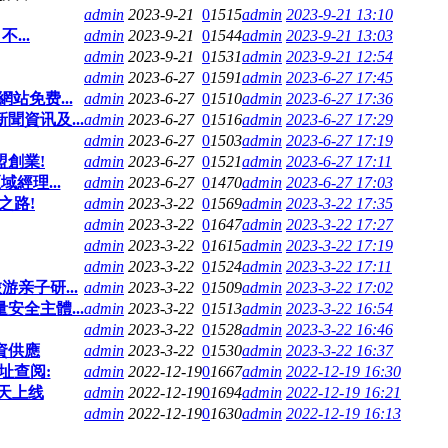
admin
2023-9-21
0
1515
admin
2023-9-21 13:10
...
admin
2023-9-21
0
1544
admin
2023-9-21 13:03
admin
2023-9-21
0
1531
admin
2023-9-21 12:54
admin
2023-6-27
0
1591
admin
2023-6-27 17:45
站免费...
admin
2023-6-27
0
1510
admin
2023-6-27 17:36
資讯及...
admin
2023-6-27
0
1516
admin
2023-6-27 17:29
admin
2023-6-27
0
1503
admin
2023-6-27 17:19
盟創業!
admin
2023-6-27
0
1521
admin
2023-6-27 17:11
經理...
admin
2023-6-27
0
1470
admin
2023-6-27 17:03
之路!
admin
2023-3-22
0
1569
admin
2023-3-22 17:35
admin
2023-3-22
0
1647
admin
2023-3-22 17:27
admin
2023-3-22
0
1615
admin
2023-3-22 17:19
admin
2023-3-22
0
1524
admin
2023-3-22 17:11
亲子研...
admin
2023-3-22
0
1509
admin
2023-3-22 17:02
全主體...
admin
2023-3-22
0
1513
admin
2023-3-22 16:54
admin
2023-3-22
0
1528
admin
2023-3-22 16:46
資供應
admin
2023-3-22
0
1530
admin
2023-3-22 16:37
址查阅:
admin
2022-12-19
0
1667
admin
2022-12-19 16:30
今天上线
admin
2022-12-19
0
1694
admin
2022-12-19 16:21
admin
2022-12-19
0
1630
admin
2022-12-19 16:13