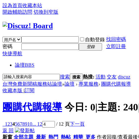
設為首頁
收藏本站
開啟輔助訪問
切換到窄版
找回密碼
自動登錄
密碼
立即註冊
登錄
快捷導航
論壇
BBS
搜索
熱搜:
活動
交友
discuz
搜索
台灣免費新聞稿服務站論壇
»
論壇
›
專業服務
›
團購代購報導
收藏本版
|
訂閱
團購代購報導
今日:
0
|
主題:
240
1
2
3
4
5
6
7
8
9
10
... 12
/ 12 頁
下一頁
返 回
新窗
全部主題
最新
熱門
熱帖
精華
更多
作者
回復/查看
最後