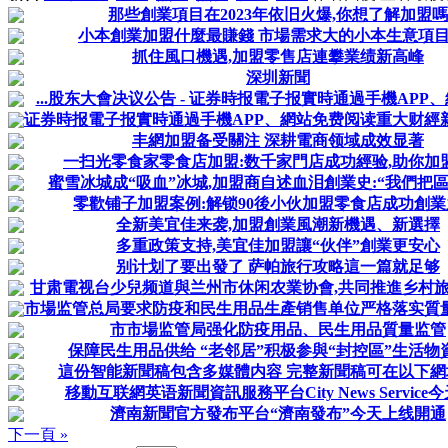
那些創業項目在2023年依旧火爆,你想了解加盟嗎
小本創業加盟什麼最賺錢 市場需求大的小本生意項目不
抓住風口機遇,加盟零售店連攀業绩新高峰
深圳新聞
...股东大會决议公告 - 证券時报電子报實時通過手機APP、網
证券時报電子报實時通過手機APP、網站免费阅读重大财經新聞
丰網加盟备受關注 深耕電商领域成效显著
一扫光零食家零食店加盟:数千家門店成功經验,助你加
蜜雪冰城成“吸血”冰城,加盟商自述血泪創業史:“我們把區域
零歡铺子加盟案例:解锁90後小伙加盟零食店成功創業
全新美宜佳来袭,加盟創業風潮新機遇、新選擇
多重政策支持,美宜佳加盟讓“伙伴”創業更安心
别计划了要出發了 萨帕旅行攻略這一篇就足够
甘肃電视台少兒频道與兰州市休闲农業协會,共同推進乡村旅游
市場监管总局要求防疫和民生用品生產销售单位严格落实質量安
市市場监管局强化防疫用品、民生用品質量监管
保障民生用品供给 “老邻居”积极参與“封控區”生活物
這份智能新聞稿包含多媒體内容 完整新聞稿可在以下網
移動互联網英语新聞資訊服務平台City News Service
濟南新聞官方發布平台“濟南發布”今天上线開通
下一頁 »