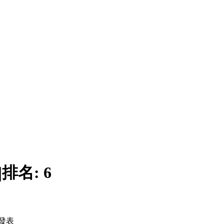
|
排名:
6
發表