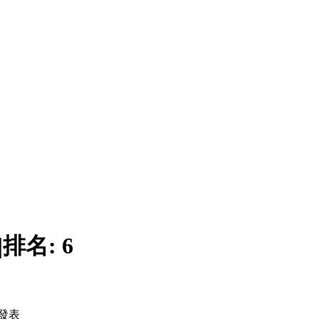
|
排名:
6
發表