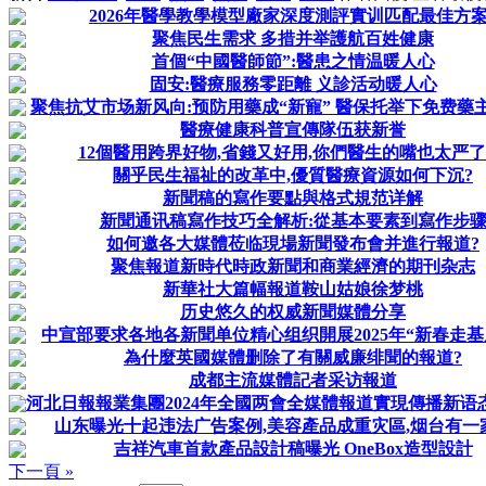
2026年醫學教學模型廠家深度測評實训匹配最佳方案
聚焦民生需求 多措并举護航百姓健康
首個“中國醫師節”:醫患之情温暖人心
固安:醫療服務零距離 义診活动暖人心
聚焦抗艾市场新风向:预防用藥成“新寵” 醫保托举下免费藥主导
醫療健康科普宣傳隊伍获新誉
12個醫用跨界好物,省錢又好用,你們醫生的嘴也太严了
關乎民生福祉的改革中,優質醫療資源如何下沉?
新聞稿的寫作要點與格式規范详解
新聞通讯稿寫作技巧全解析:從基本要素到寫作步
如何邀各大媒體莅临現場新聞發布會并進行報道?
聚焦報道新時代時政新聞和商業經濟的期刊杂志
新華社大篇幅報道鞍山姑娘徐梦桃
历史悠久的权威新聞媒體分享
中宣部要求各地各新聞单位精心组织開展2025年“新春走基
為什麼英國媒體删除了有關威廉绯聞的報道?
成都主流媒體記者采访報道
河北日報報業集團2024年全國两會全媒體報道實現傳播新语态、
山东曝光十起违法广告案例,美容產品成重灾區,烟台有一
吉祥汽車首款產品設計稿曝光 OneBox造型設計
下一頁 »