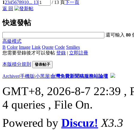
1
2
3
4
5
6
7
8
9
10
... 13
/ 13 頁
下一頁
返 回
快速發帖
還可輸入
80
高級模式
B
Color
Image
Link
Quote
Code
Smilies
您需要登錄後才可以發帖
登錄
|
立即註冊
本版積分規則
發表帖子
Archiver
|
手機版
|
小黑屋
|
台灣免費新聞稿服務站論壇
GMT+8, 2026-8-7 22:39
, 
4 queries , File On.
Powered by
Discuz!
X3.3