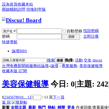
設為首頁
收藏本站
開啟輔助訪問
切換到窄版
找回密碼
自動登錄
密碼
立即註冊
登錄
快捷導航
論壇
BBS
搜索
熱搜:
活動
交友
discuz
搜索
台灣免費新聞稿服務站論壇
»
論壇
›
專業服務
›
美容保健報導
收藏本版
|
訂閱
美容保健報導
今日:
0
|
主題:
242
1
2
3
4
5
6
7
8
9
10
... 13
/ 13 頁
下一頁
返 回
新窗
全部主題
最新
熱門
熱帖
精華
更多
作者
回復/查看
最後