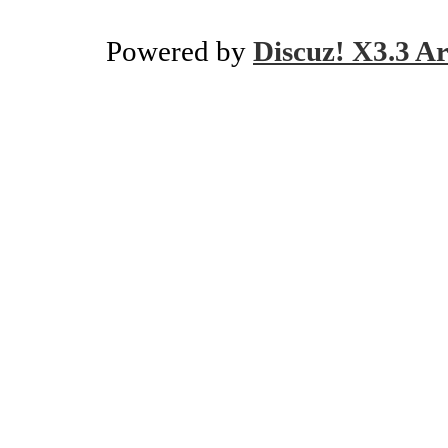
Powered by
Discuz! X3.3 Ar